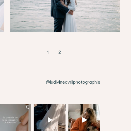
1
2
@ludivineavrilphotographie