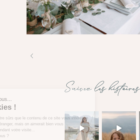
Suivez les histoires
Salut c'est nous...
les Cookies !
On a attendu d'être sûrs que le contenu de ce site vous intéresse
avant de vous déranger, mais on aimerait bien vous
accompagner pendant votre visite...
C'est OK pour vous ?