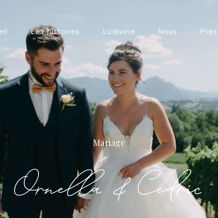
eil
Les histoires
Ludivine
Nous
Pres
Mariage
Ornella & Cedric