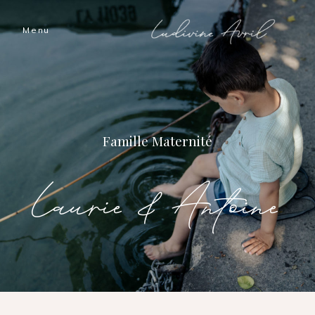
Menu
Accueil
Les histoires
Famille
Maternité
Ludivine
Laurie & Antoine
Nous
Prestations