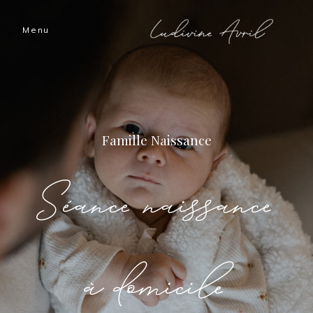
Menu
Accueil
Les histoires
Famille
Naissance
Ludivine
Séance naissance
Nous
à domicile
Prestations