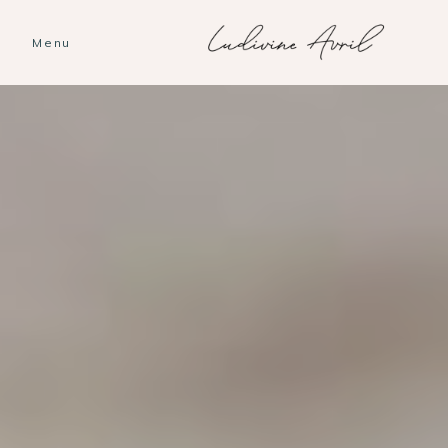
Menu
Accueil
Les histoires
Ludivine
Nous
Prestations