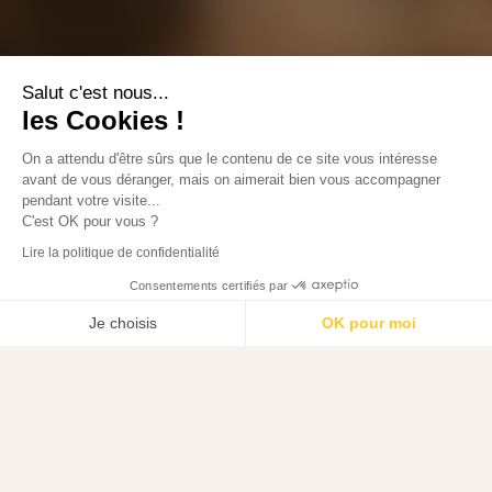
Les histoires
Salut c'est nous...
les Cookies !
On a attendu d'être sûrs que le contenu de ce site vous intéresse
avant de vous déranger, mais on aimerait bien vous accompagner
N’attendez pas un événement pour capturer ces
pendant votre visite...
instants, le quotidien, c’est tous les jours et il n’y a pas
C'est OK pour vous ?
besoin d’attendre ou d’avoir une bonne raison pour
Lire la politique de confidentialité
faire un reportage.
Consentements certifiés par
Je choisis
OK pour moi
Axeptio consent
Plateforme de Gestion du Consentement : Personnalisez vos O
Notre plateforme vous permet d'adapter et de gérer vos paramètr
All
Mariage
Naissance
Maternité